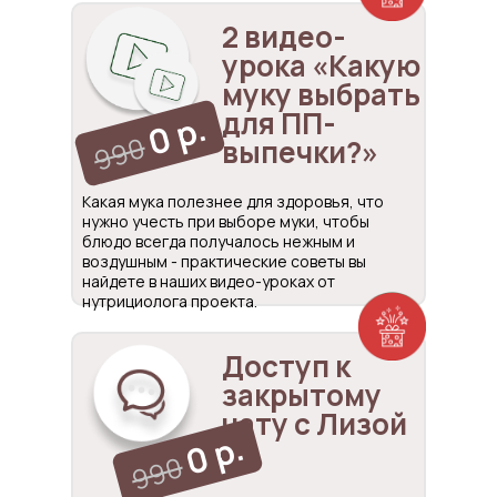
2 видео-
урока «Какую
муку выбрать
для ПП-
0 р.
990
выпечки?»
Какая мука полезнее для здоровья, что
нужно учесть при выборе муки, чтобы
блюдо всегда получалось нежным и
воздушным - практические советы вы
найдете в наших видео-уроках от
нутрициолога проекта.
Доступ к
закрытому
чату с Лизой
0 р.
990