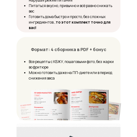
нарушая режим питания
Питаться вкусно, привычно и всё равно снижать
вес
Готовить дома быстро и просто, без сложных
ингредиентов…
то этот комплект точно для
вас!
Формат: 4 сборника в PDF + бонус
Все рецепты с КБЖУ, пошаговыми фото, без жарки
во фритюре
Можно готовить даже на ПП-диете или в период
снижения веса