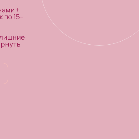
нами +
 по 15–
 лишние
ернуть