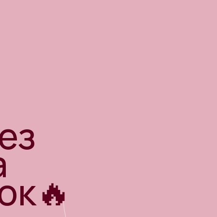
ез
а
ок🔥