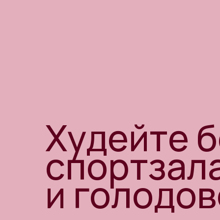
Худейте б
спортзал
и голодов