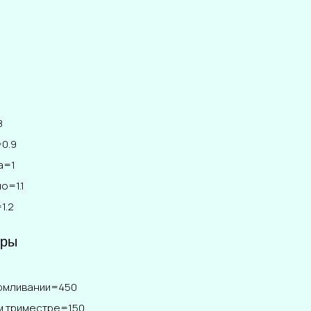
8
0.9
а=1
о=1.1
1.2
тры
армливании=450
м триместре=150