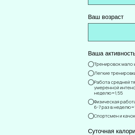
Ваш возраст
Ваша активност
Тренировок мало и
Легкие тренировки
Работа средней т
умеренной интенси
неделю=1,55
Физическая работ
6-7 раз в неделю=
Спортсмен и качок
Суточная калори