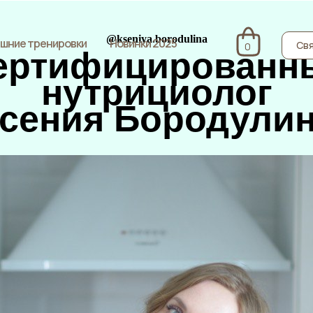
@kseniya.borodulina
шние тренировки
Новинки 2025
Свя
0
ертифицированн
нутрициолог
сения Бородули