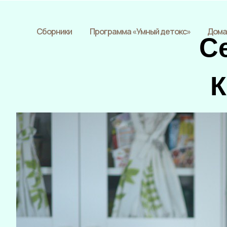
Сборники
Программа «Умный детокс»
Дома
С
К