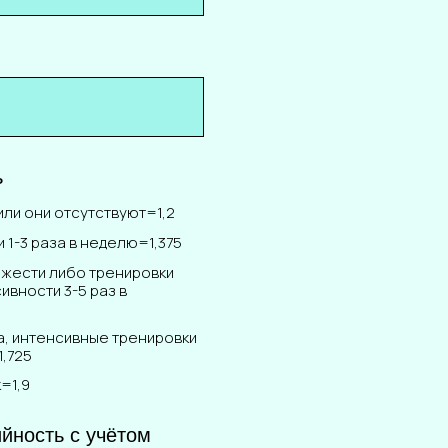
ь
ли они отсутствуют=1,2
 1-3 раза в неделю=1,375
яжести либо тренировки
вности 3-5 раз в
а, интенсивные тренировки
1,725
=1,9
йность с учётом