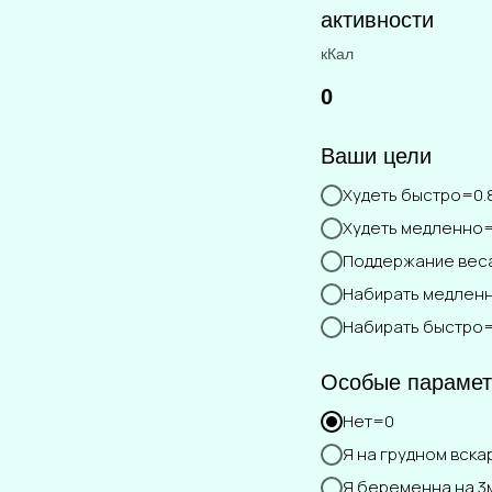
активности
кКал
0
Ваши цели
Худеть быстро=0.
Худеть медленно=
Поддержание вес
Набирать медленн
Набирать быстро=
Особые параме
Нет=0
Я на грудном вск
Я беременна на 3