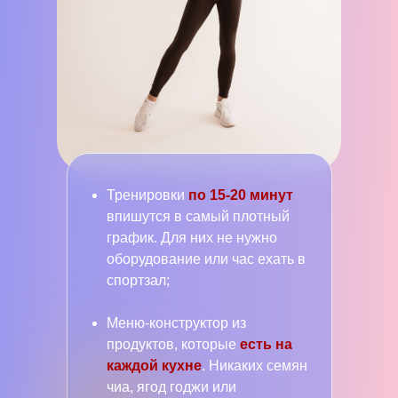
Тренировки
по 15-20 минут
впишутся в самый плотный
график. Для них не нужно
оборудование или час ехать в
спортзал;
Меню-конструктор из
продуктов, которые
есть на
каждой кухне
. Никаких семян
чиа, ягод годжи или