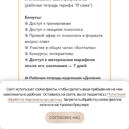
(рабочая тетрадь тарифа "Я сама")
Бонусы:
⊛ Доступ к тренировкам
⊛ Доступ к лекциям психолога
⊛ Прямой эфир от психолога в формате
вопрос-ответ
⊛ Участие в общих чатах «Болталка»
⊛ Конкурсы, интерактивы
⊛
Доступ к материалам марафона
после его окончания — 7 дней
⊗ Рабочая тетрадь худеюшки «Дневник
стройности»
Сайт использует cookie-файлы, чтобы сделать ваше пребывание на нем
⊗ Настольная книга худеюшки
максимально удобным. Оставаясь на сайте, вы соглашаетесь с
Политикой
⊗ Консультации наставника в формате
обработки персональных данных
. Запретить обработку cookie-файлов
чата на протяжении всего марафона
можно в настройках браузера.
⊗ Контроль отвесов, проверка отчетов по
питанию, исправление ошибок в рационе
СОГЛАСЕН(-НА)
⊗ При необходимости рекомендации и
советы по улучшению рациона