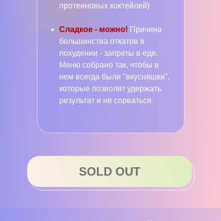
протеиновых коктейлей)
Сладкое - можно!
Причина
большинства откатов в
похудении - запреты в еде.
Меню собрано так, чтобы в
нем всегда были "вкусняшки",
которые позволят удержать
результат и не сорваться
SOLD OUT