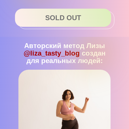
SOLD OUT
Авторский метод Лизы
@liza_tasty_blog
создан
для реальных людей: