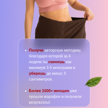
Получи
авторскую методику,
благодаря которой за 4
недели ты
скинешь
как
минимум 3-5 килограмм и
уберешь
до минус 5
сантиметров.
Более 1000+ женщин
уже
прошли марафон и получили
результаты!