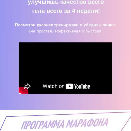
улучшишь качество всего
тела всего за 4 недели!
Посмотри кусочек тренировки и убедись лично:
она простая, эффективная и быстрая: