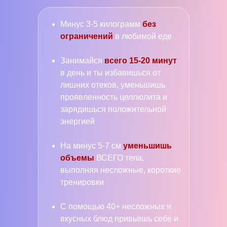
Минус 3-5 килограмм
без
ограничений
в любимой еде
Занимайся
всего 15-20 минут
в день и ты избавишься от
лишних отеков, уменьшишь
проявленность целлюлита и
зарядишься положительной
энергией
На минус 5-7 см
уменьшишь
объемы
ВСЕГО тела,
выполняя несложные, короткие
тренировки
С помощью 40+ несложных и
вкусных блюд привьешь себе и