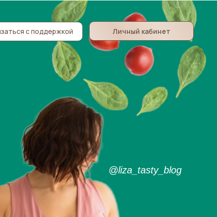
Личный кабинет
заться с поддержкой
@liza_tasty_blog