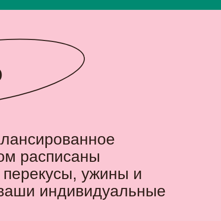
о
алансированное
ром расписаны
 перекусы, ужины и
 ваши индивидуальные