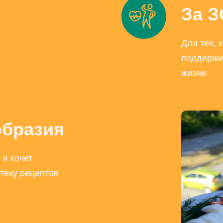
За 
Для тех, к
поддержи
жизни
образия
 и хочет
теку рецептов