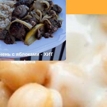
чень с яблоками - ХИТ
марафона