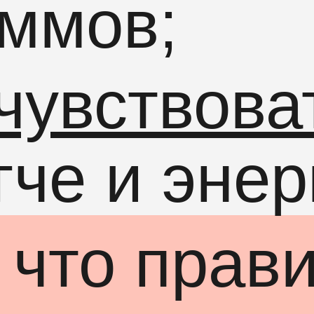
ммов;
чувствова
гче и эне
, что прав