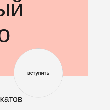
ый
о
вступить
катов