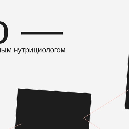
ю —
ным нутрициологом