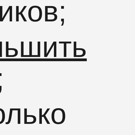
иков;
ньшить
;
олько