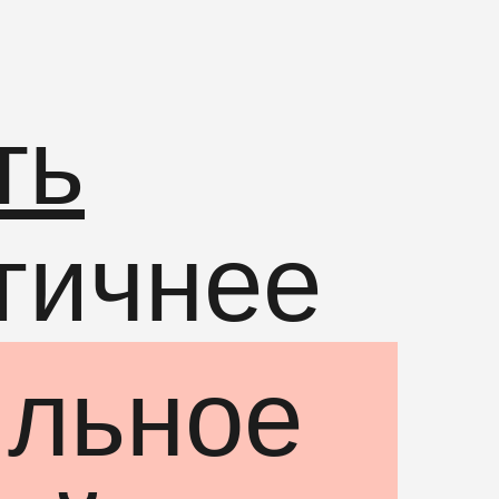
ть
ргичнее
ильное