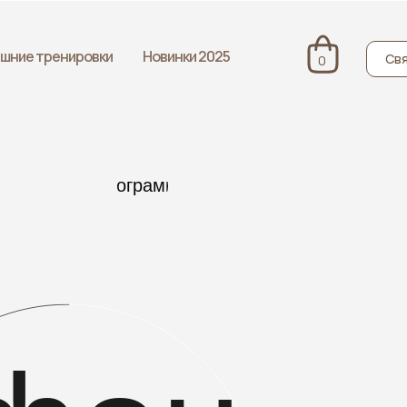
шние тренировки
Новинки 2025
Свя
0
программа
отзывы
фон
—