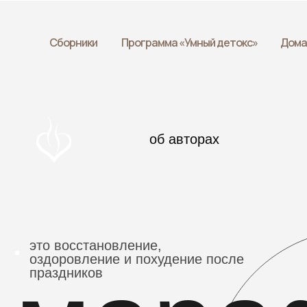
Сборники
Программа «Умный детокс»
Дома
об авторах
это восстановление,
оздоровление и похудение после
мара
праздников