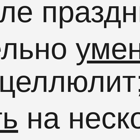
ле праздн
ельно
уме
 целлюлит
ть
на неск