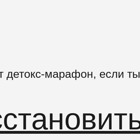
т детокс-марафон, если ты
становит