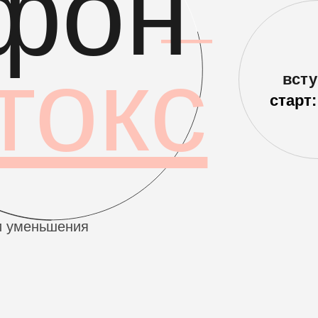
окс
вступить
старт: сразу
ньшения