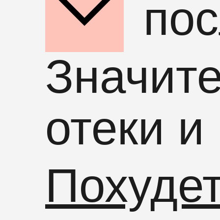
пос
Значит
отеки и
Похуде