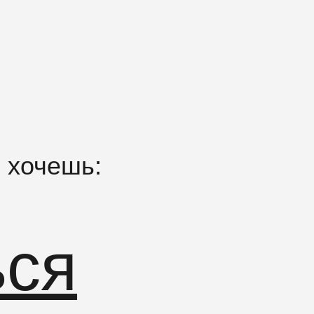
 хочешь:
ься