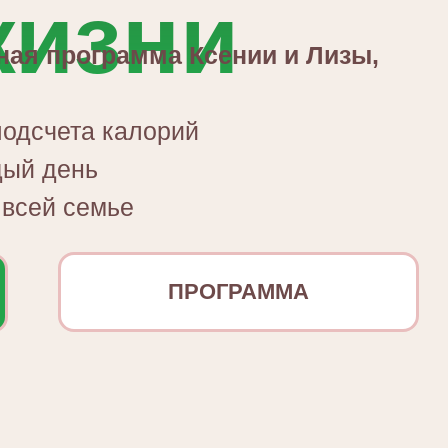
жизни
ая программа Ксении и Лизы,
подсчета калорий
дый день
 всей семье
ПРОГРАММА