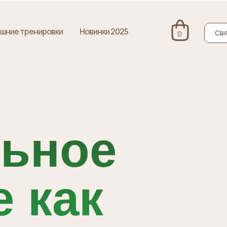
шние тренировки
Новинки 2025
Свя
0
ьное
 как