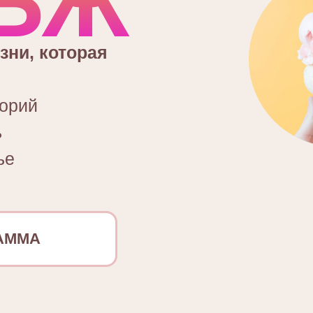
ОБЖ
зни, которая
лорий
ь
ье
АММА