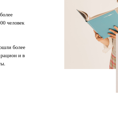
 более
000 человек
ошли более
 рацион и в
ты.