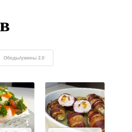
ов
Обеды/ужины 2.0