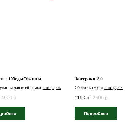
ки + Обеды/Ужины
Завтраки 2.0
ужины для всей семьи
в подарок
Сборник смузи
в подарок
4000
р.
1190
р.
2500
р.
дробнее
Подробнее