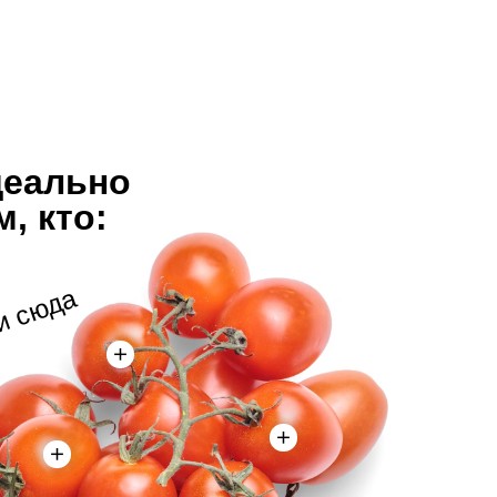
деально
, кто:
и сюда