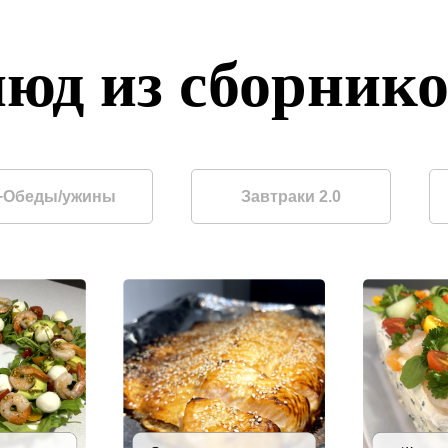
юд из сборник
+Обеды/ужины
Завтраки 2.0