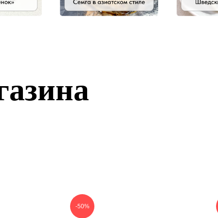
газина
-50%