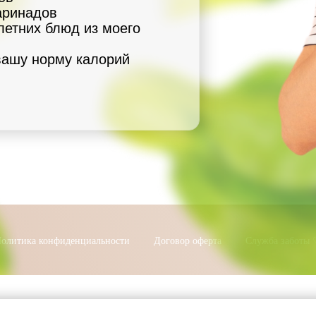
аринадов
летних блюд из моего
вашу норму калорий
олитика конфиденциальности
Договор оферта
Служба заботы