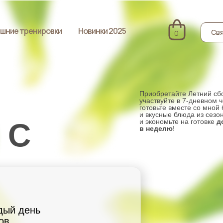
шние тренировки
Новинки 2025
Свя
0
Приобретайте Летний сб
участвуйте в 7-дневном 
готовьте вместе со мной
и вкусные блюда из сезо
 С
и экономьте на готовке
д
в неделю
!
дый день
ов