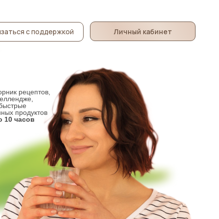
Личный кабинет
заться с поддержкой
орник рецептов,
челлендже,
 быстрые
нных продуктов
о 10 часов