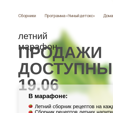
Сборники
Программа «Умный детокс»
Дома
летний
марафон
ПРОДАЖИ
ДОСТУПНЫ
19.06
В марафоне:
Летний сборник рецептов на каж
Сборник рецептов летних напитк